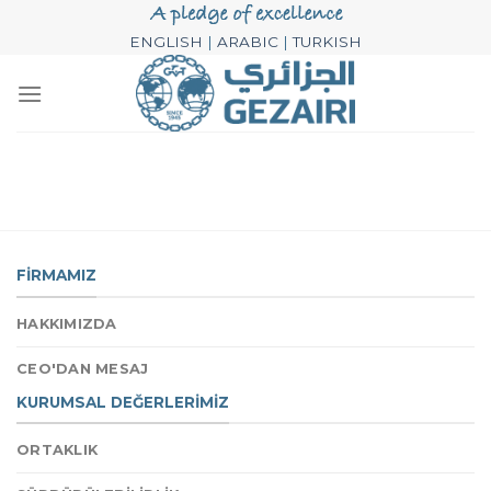
Skip
to
ENGLISH
|
ARABIC
|
TURKISH
content
FİRMAMIZ
HAKKIMIZDA
CEO'DAN MESAJ
KURUMSAL DEĞERLERİMİZ
ORTAKLIK