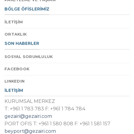
BÖLGE ÖFİSLERİMİZ
İLETİŞİM
ORTAKLIK
SON HABERLER
SOSYAL SORUMLULUK
FACEBOOK
LINKEDIN
İLETİŞİM
KURUMSAL MERKEZ
T: +961 1 783 783 F: +961 1 784 784
gezairi@gezairi.com
PORT OFIS T: +961 1 580 808 F: +961 1 581 157
beyport@gezairi.com