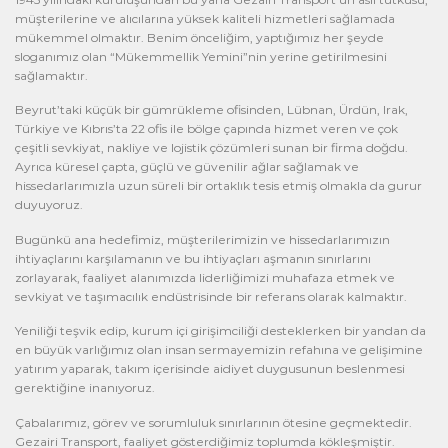
müşterilerine ve alıcılarına yüksek kaliteli hizmetleri sağlamada
mükemmel olmaktır. Benim önceliğim, yaptığımız her şeyde
sloganımız olan “Mükemmellik Yemini”nin yerine getirilmesini
sağlamaktır.
Beyrut’taki küçük bir gümrükleme ofisinden, Lübnan, Ürdün, Irak,
Türkiye ve Kıbrıs’ta 22 ofis ile bölge çapında hizmet veren ve çok
çeşitli sevkiyat, nakliye ve lojistik çözümleri sunan bir firma doğdu.
Ayrıca küresel çapta, güçlü ve güvenilir ağlar sağlamak ve
hissedarlarımızla uzun süreli bir ortaklık tesis etmiş olmakla da gurur
duyuyoruz.
Bugünkü ana hedefimiz, müşterilerimizin ve hissedarlarımızın
ihtiyaçlarını karşılamanın ve bu ihtiyaçları aşmanın sınırlarını
zorlayarak, faaliyet alanımızda liderliğimizi muhafaza etmek ve
sevkiyat ve taşımacılık endüstrisinde bir referans olarak kalmaktır.
Yeniliği teşvik edip, kurum içi girişimciliği desteklerken bir yandan da
en büyük varlığımız olan insan sermayemizin refahına ve gelişimine
yatırım yaparak, takım içerisinde aidiyet duygusunun beslenmesi
gerektiğine inanıyoruz.
Çabalarımız, görev ve sorumluluk sınırlarının ötesine geçmektedir.
Gezairi Transport, faaliyet gösterdiğimiz toplumda kökleşmiştir.