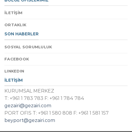
İLETİŞİM
ORTAKLIK
SON HABERLER
SOSYAL SORUMLULUK
FACEBOOK
LINKEDIN
İLETİŞİM
KURUMSAL MERKEZ
T: +961 1 783 783 F: +961 1 784 784
gezairi@gezairi.com
PORT OFIS T: +961 1 580 808 F: +961 1 581 157
beyport@gezairi.com