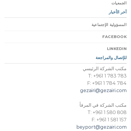
الجمعيات
آخر الأخبار
المسؤولية الإجتماعية
FACEBOOK
LINKEDIN
للإتصال والمراجعة
مكتب الشركة الرئيسي
T: +961 1 783 783
F: +961 1 784 784
gezairi@gezairi.com
مكتب الشركة في المرفأ
T: +961 1 580 808
F: +961 1 581 157
beyport@gezairi.com